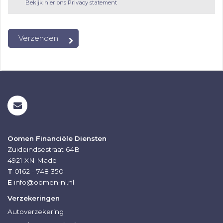
Bekijk hier ons Privacy statement
Oomen Financiële Diensten
Zuideindsestraat 64B
4921 XN
Made
T
0162 - 748 350
E
info@oomen-nl.nl
Verzekeringen
Autoverzekering